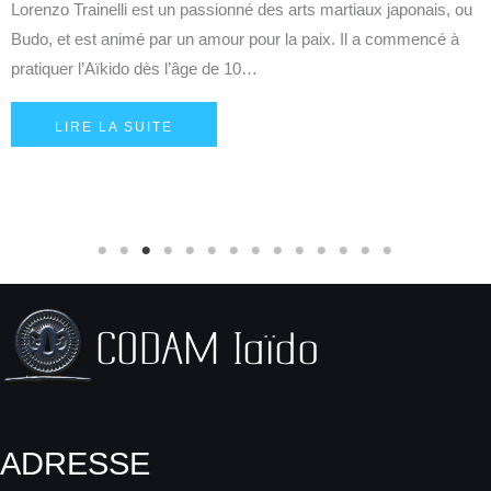
martiaux japonais, ou
Daniele Romanazzi un passionné habité par l’
x. Il a commencé à
Le voyage de Daniele Romanazzi un Italien qui
autour de l’Aïkido et reste plein de gratitude 
LIRE LA SUITE
ADRESSE