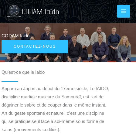
Aller
au
contenu
CODAM Iaido
CONTACTEZ-NOUS
Qu’est-ce que le Iaido
Apparu au Japon au début du 17ème siècle, Le IAIDO,
discipline martiale majeure du Samouraï, est l’art de
dégainer le sabre et de couper dans le même instant.
Art du geste spontané et naturel, c’est une discipline
qui se pratique seul face à soi-même sous forme de
katas (mouvements codifiés).